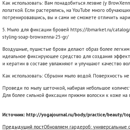
Как использовать: Вам понадобиться лезвие (у BrowXenn
лопаткой. Если растерялись, на YouTube много обучающих
потренировавшись, вы и сами не сможете отличить нари
5. Мыло для фиксации бровей https://lbmarket.ru/catalog
styling-soap-browxenna-25-gr/
Воздушные, пушистые брови делают образ более легким
идеальное фиксирующее средство для создания эффекта
и кератин в составе увлажняют и улучшают качество вол
Как использовать: Сбрызни мыло водой. Поверхность не
Проведи по мылу щеточкой, набирая небольшое количест
Для более сильной фиксации прижми волоски к коже на 
Источник: http://yogajournal.ru/body/practice/beauty/t
Read
Предыдущий пост
Обновляем гардероб: универсальные о