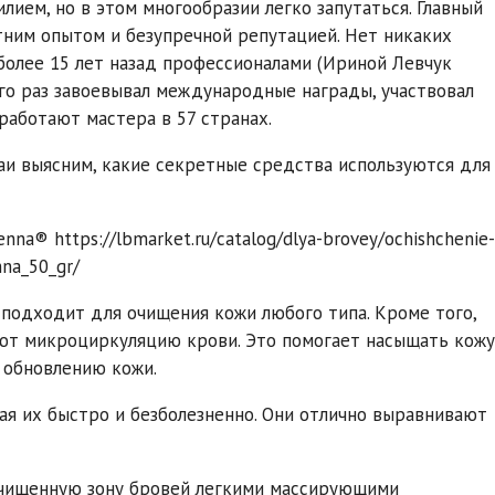
ием, но в этом многообразии легко запутаться. Главный
ним опытом и безупречной репутацией. Нет никаких
 более 15 лет назад профессионалами (Ириной Левчук
го раз завоевывал международные награды, участвовал
работают мастера в 57 странах.
аи выясним, какие секретные средства используются для
a® https://lbmarket.ru/catalog/dlya-brovey/ochishchenie-
na_50_gr/
подходит для очищения кожи любого типа. Кроме того,
ют микроциркуляцию крови. Это помогает насыщать кожу
 обновлению кожи.
я их быстро и безболезненно. Они отлично выравнивают
очищенную зону бровей легкими массирующими