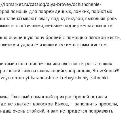
lbmarket.ru/catalog/dlya-brovey/ochishchenie-
скорая помощь для поврежденных, ломких, пористых
ни запечатывают влагу под кутикулой, выполняя роль
чными и эластичными, меньше подвержены ломкости.
льно очищенную зону бровей с помощью плоской кисти,
 пленку и удалите излишки сухим ватным диском.
спериментов с пинцетом или плотность роста ваших
тратонкий самозатачивающийся карандаш, BrowXenna®
ovey/konturnyi-karandash-ne-trebuyushchiy-zatochki-
ияжа. Плотный помадный прикрас бровей остался
где не хватает волосков. Выход — заполнить пробелы,
андаш очень стойкий, и вам не придется поправлять