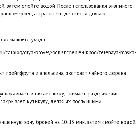
й, затем смойте водой. После использования энзимного
 равномернее, а краситель держится дольше.
ю домашнего ухода.
u/catalog/dlya-brovey/ochishchenie-ukhod/zelenaya-maska-
т грейпфрута и апельсина, экстракт чайного дерева
 успокаивает и питает кожу, снимает раздражение
 закрывает кутикулу, делая их послушными
чищенную зону бровей на 10-15 мин, затем смойте водой.