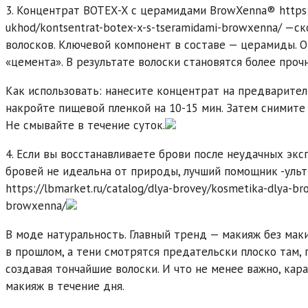
3. Концентрат BOTEX-X с церамидами BrowXenna® https://
ukhod/kontsentrat-botex-x-s-tseramidami-browxenna/ —
волосков. Ключевой компонент в составе — церамиды. О
«цемента». В результате волоски становятся более про
Как использовать: нанесите концентрат на предварите
накройте пищевой пленкой на 10-15 мин. Затем снимите
Не смывайте в течение суток.
4. Если вы восстанавливаете брови после неудачных эк
бровей не идеальна от природы, лучший помощник -уль
https://lbmarket.ru/catalog/dlya-brovey/kosmetika-dlya-br
browxenna/
В моде натуральность. Главный тренд — макияж без мак
в прошлом, а тени смотрятся предательски плоско там, 
создавая тончайшие волоски. И что не менее важно, кар
макияж в течение дня.