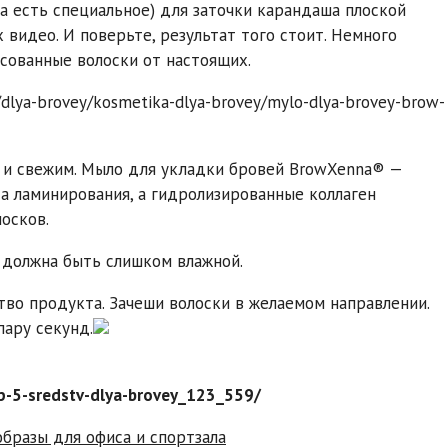
a есть специальное) для заточки карандаша плоской
 видео. И поверьте, результат того стоит. Немного
сованные волоски от настоящих.
/dlya-brovey/kosmetika-dlya-brovey/mylo-dlya-brovey-brow-
 и свежим. Мыло для укладки бровей BrowXenna® —
 ламинирования, а гидролизированные коллаген
осков.
 должна быть слишком влажной.
во продукта. Зачеши волоски в желаемом направлении.
пару секунд.
op-5-sredstv-dlya-brovey_123_559/
бразы для офиса и спортзала