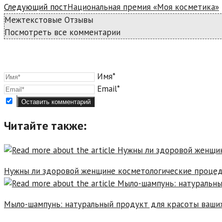
more
Следующий пост
Национальная премия «Моя косметика»
articles
Межтекстовые Отзывы
Посмотреть все комментарии
Имя*
Email*
Читайте также:
Нужны ли здоровой женщине косметологические проце
Мыло-шампунь: натуральный продукт для красоты ваши