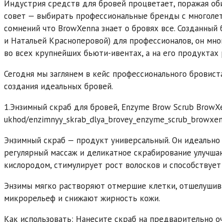
Индустрия средств для бровей процветает, поражая обил
совет — выбирать профессиональные бренды с многолет
сомнений что BrowXenna знает о бровях все. Созданный
и Натальей Красноперовой) для профессионалов, он мно
во всех крупнейших бьюти-ивентах, а на его продуктах 
Сегодня мы заглянем в кейс профессионального бровист
создания идеальных бровей.
1.Энзимный скраб для бровей, Enzyme Brow Scrub BrowXenn
ukhod/enzimnyy_skrab_dlya_brovey_enzyme_scrub_browxen
Энзимный скраб — продукт универсальный. Он идеально 
регулярный массаж и деликатное скрабирование улучша
кислородом, стимулирует рост волосков и способствует
Энзимы мягко растворяют отмершие клетки, отшелушива
микрорельеф и снижают жирность кожи.
Как использовать: Нанесите скраб на предварительно 